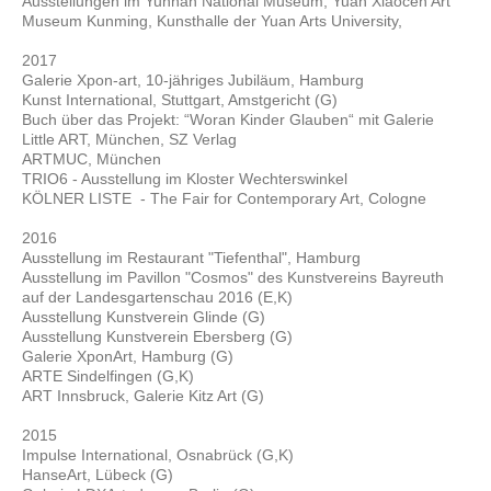
Ausstellungen im Yunnan National Museum, Yuan Xiaocen Art
Museum Kunming, Kunsthalle der Yuan Arts University,
2017
Galerie Xpon-art, 10-jähriges Jubiläum, Hamburg
Kunst International, Stuttgart, Amstgericht (G)
Buch über das Projekt: “Woran Kinder Glauben“ mit Galerie
Little ART, München, SZ Verlag
ARTMUC, München
TRIO6 - Ausstellung im Kloster Wechterswinkel
KÖLNER LISTE - The Fair for Contemporary Art, Cologne
2016
Ausstellung im Restaurant "Tiefenthal", Hamburg
Ausstellung im Pavillon "Cosmos" des Kunstvereins Bayreuth
auf der Landesgartenschau 2016 (E,K)
Ausstellung Kunstverein Glinde (G)
Ausstellung Kunstverein Ebersberg (G)
Galerie XponArt, Hamburg (G)
ARTE Sindelfingen (G,K)
ART Innsbruck, Galerie Kitz Art (G)
2015
Impulse International, Osnabrück (G,K)
HanseArt, Lübeck (G)