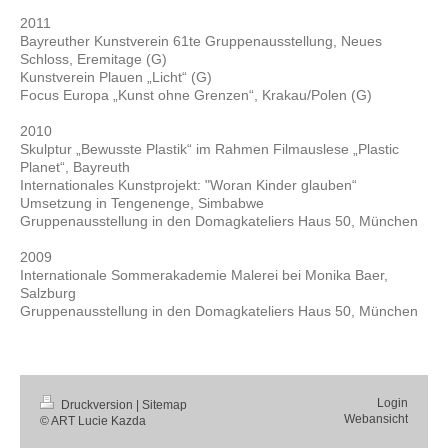
2011
Bayreuther Kunstverein 61te Gruppenausstellung, Neues
Schloss, Eremitage (G)
Kunstverein Plauen „Licht“ (G)
Focus Europa „Kunst ohne Grenzen“, Krakau/Polen (G)
2010
Skulptur „Bewusste Plastik“ im Rahmen Filmauslese „Plastic
Planet“, Bayreuth
Internationales Kunstprojekt: "Woran Kinder glauben“
Umsetzung in Tengenenge, Simbabwe
Gruppenausstellung in den Domagkateliers Haus 50, München
2009
Internationale Sommerakademie Malerei bei Monika Baer,
Salzburg
Gruppenausstellung in den Domagkateliers Haus 50, München
Login
Druckversion
|
Sitemap
Webansicht
© ART Lucie Kazda