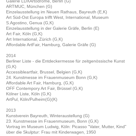
Galerie LDXArtodrome, Berlin (G)
ARTMUC, München (G)
Einzelausstellung im Neuen Rathaus, Bayreuth (E,K)
Art Süd-Ost Europa trifft West, International, Museum
S.Agostino, Genua (G,K)
Einzelausstellung in der Galerie Gräfe, Berlin (E)
Art Fair, Köln (G,K)
Art International, Zürich (G,K)
Affordable ArtFair, Hamburg, Galerie Gräfe (G)
2014
Berliner Liste - die Entdeckermesse für zeitgenössische Kunst
(G,K)
Accessibleartfair, Brussel, Belgien (G,K)
24. Kunstmesse im Frauenmuseum Bonn (G,K)
Affordable Art Fair, Hamburg, (G,K)
OFF Contempory Art Fair, Brüssel (G,K)
Kölner Liste, Köln (G,K)
ArtPul, Köln/Pulheim(G)(K)
2013
Kunstverein Bayreuth, Winteraustellung (G)
23. Kunstmesse im Frauenmuseum, Bonn (G,K)
Vortrag im Museum Ludwig, Köln: Picasso "Vater, Mutter, Kind"
über die Skulptur: Frau mit Kinderwagen, 1950